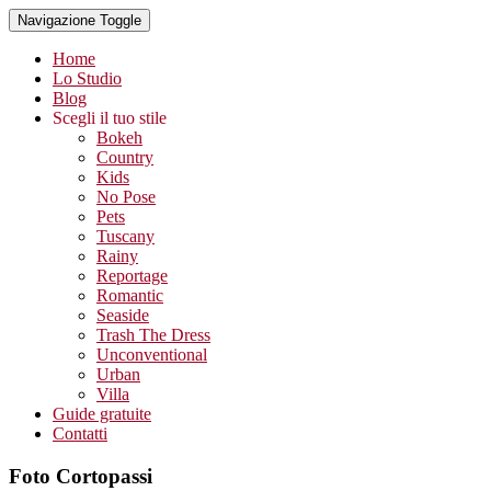
Navigazione Toggle
Home
Lo Studio
Blog
Scegli il tuo stile
Bokeh
Country
Kids
No Pose
Pets
Tuscany
Rainy
Reportage
Romantic
Seaside
Trash The Dress
Unconventional
Urban
Villa
Guide gratuite
Contatti
Foto Cortopassi