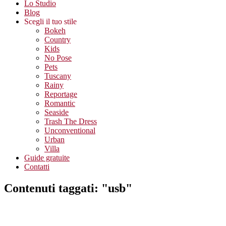
Lo Studio
Blog
Scegli il tuo stile
Bokeh
Country
Kids
No Pose
Pets
Tuscany
Rainy
Reportage
Romantic
Seaside
Trash The Dress
Unconventional
Urban
Villa
Guide gratuite
Contatti
Contenuti taggati: "usb"