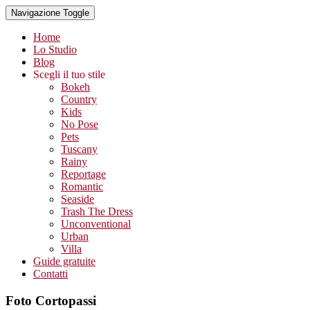
Navigazione Toggle
Home
Lo Studio
Blog
Scegli il tuo stile
Bokeh
Country
Kids
No Pose
Pets
Tuscany
Rainy
Reportage
Romantic
Seaside
Trash The Dress
Unconventional
Urban
Villa
Guide gratuite
Contatti
Foto Cortopassi