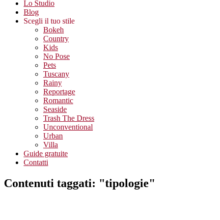
Lo Studio
Blog
Scegli il tuo stile
Bokeh
Country
Kids
No Pose
Pets
Tuscany
Rainy
Reportage
Romantic
Seaside
Trash The Dress
Unconventional
Urban
Villa
Guide gratuite
Contatti
Contenuti taggati: "tipologie"