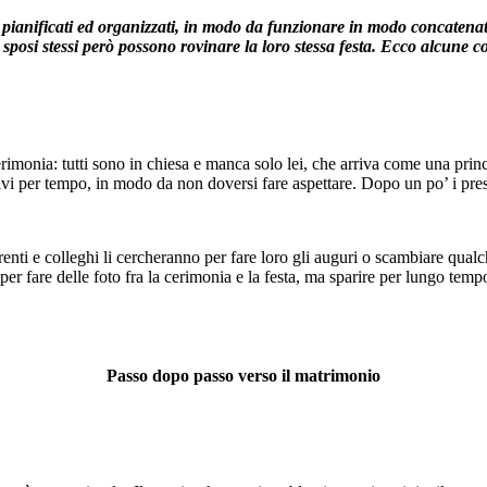
 pianificati ed organizzati, in modo da funzionare in modo concatena
sposi stessi però possono rovinare la loro stessa festa. Ecco alcune 
cerimonia: tutti sono in chiesa e manca solo lei, che arriva come una prin
ativi per tempo, in modo da non doversi fare aspettare. Dopo un po’ i pre
arenti e colleghi li cercheranno per fare loro gli auguri o scambiare qual
o per fare delle foto fra la cerimonia e la festa, ma sparire per lungo 
Passo dopo passo verso il matrimonio