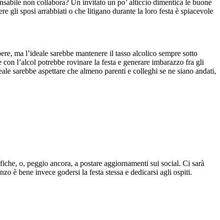
ponsabile non collabora? Un invitato un po’ alticcio dimentica le buone
e gli sposi arrabbiati o che litigano durante la loro festa è spiacevole
ere, ma l’ideale sarebbe mantenere il tasso alcolico sempre sotto
e con l’alcol potrebbe rovinare la festa e generare imbarazzo fra gli
ideale sarebbe aspettare che almeno parenti e colleghi se ne siano andati,
iche, o, peggio ancora, a postare aggiornamenti sui social. Ci sarà
zo è bene invece godersi la festa stessa e dedicarsi agli ospiti.