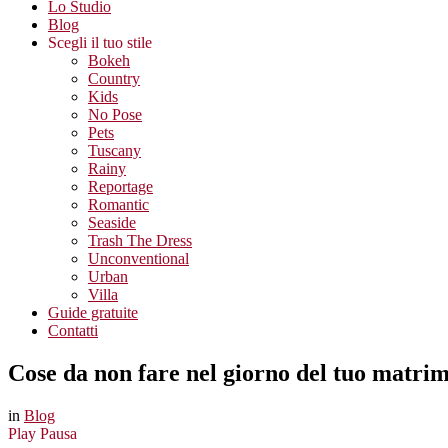
Lo Studio
Blog
Scegli il tuo stile
Bokeh
Country
Kids
No Pose
Pets
Tuscany
Rainy
Reportage
Romantic
Seaside
Trash The Dress
Unconventional
Urban
Villa
Guide gratuite
Contatti
Cose da non fare nel giorno del tuo matri
in
Blog
Play
Pausa