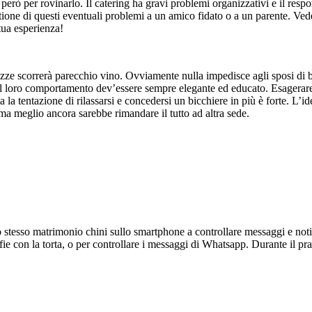
 però per rovinarlo. Il catering ha gravi problemi organizzativi e il res
tione di questi eventuali problemi a un amico fidato o a un parente. Veder
tua esperienza!
ozze scorrerà parecchio vino. Ovviamente nulla impedisce agli sposi di b
, e il loro comportamento dev’essere sempre elegante ed educato. Esagerar
ta la tentazione di rilassarsi e concedersi un bicchiere in più è forte. L’
 ma meglio ancora sarebbe rimandare il tutto ad altra sede.
o stesso matrimonio chini sullo smartphone a controllare messaggi e notif
ie con la torta, o per controllare i messaggi di Whatsapp. Durante il pran