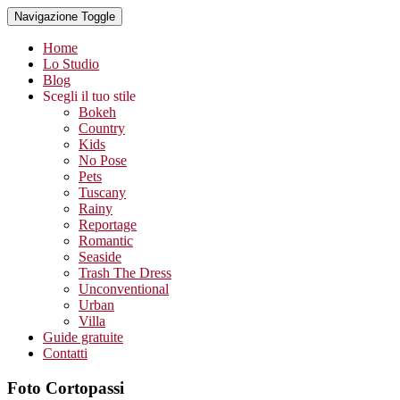
Navigazione Toggle
Home
Lo Studio
Blog
Scegli il tuo stile
Bokeh
Country
Kids
No Pose
Pets
Tuscany
Rainy
Reportage
Romantic
Seaside
Trash The Dress
Unconventional
Urban
Villa
Guide gratuite
Contatti
Foto Cortopassi