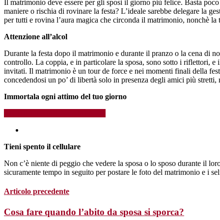
Il matrimonio deve essere per gli sposi il giorno più felice. Basta poco
maniere o rischia di rovinare la festa? L’ideale sarebbe delegare la ges
per tutti e rovina l’aura magica che circonda il matrimonio, nonchè la 
Attenzione all’alcol
Durante la festa dopo il matrimonio e durante il pranzo o la cena di n
controllo. La coppia, e in particolare la sposa, sono sotto i riflettori
invitati. Il matrimonio è un tour de force e nei momenti finali della fes
concedendosi un po’ di libertà solo in presenza degli amici più stretti,
Immortala ogni attimo del tuo giorno
RICHIEDI APPUNTAMENTO
Tieni spento il cellulare
Non c’è niente di peggio che vedere la sposa o lo sposo durante il lor
sicuramente tempo in seguito per postare le foto del matrimonio e i self
Articolo precedente
Cosa fare quando l’abito da sposa si sporca?