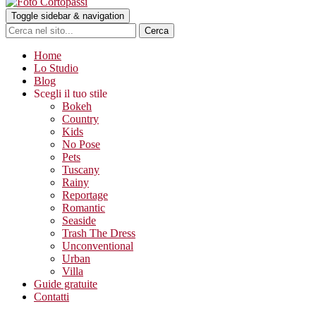
Toggle sidebar & navigation
Home
Lo Studio
Blog
Scegli il tuo stile
Bokeh
Country
Kids
No Pose
Pets
Tuscany
Rainy
Reportage
Romantic
Seaside
Trash The Dress
Unconventional
Urban
Villa
Guide gratuite
Contatti