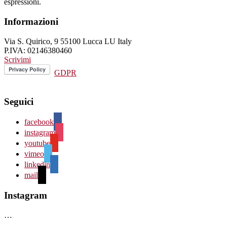
espressioni.
Informazioni
Via S. Quirico, 9 55100 Lucca LU Italy
P.IVA: 02146380460
Scrivimi
GDPR
Seguici
facebook
instagram
youtube
vimeo
linkedin
mail
Instagram
…