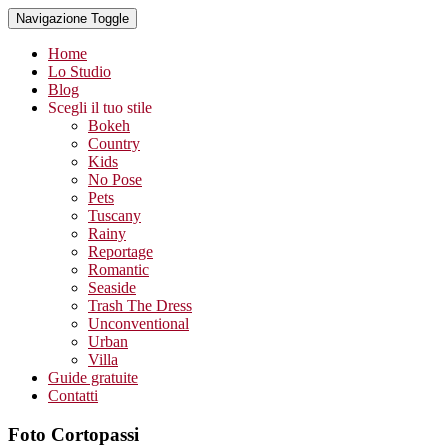
Navigazione Toggle
Home
Lo Studio
Blog
Scegli il tuo stile
Bokeh
Country
Kids
No Pose
Pets
Tuscany
Rainy
Reportage
Romantic
Seaside
Trash The Dress
Unconventional
Urban
Villa
Guide gratuite
Contatti
Foto Cortopassi