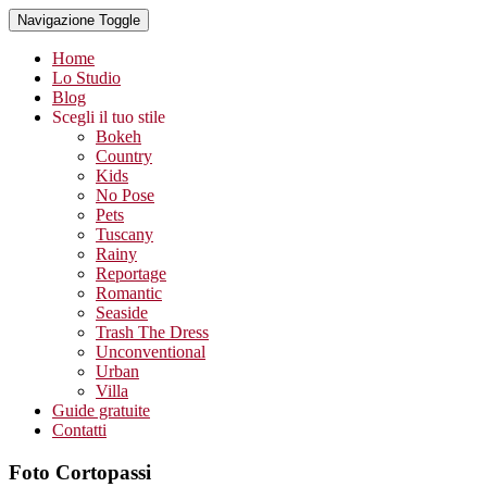
Navigazione Toggle
Home
Lo Studio
Blog
Scegli il tuo stile
Bokeh
Country
Kids
No Pose
Pets
Tuscany
Rainy
Reportage
Romantic
Seaside
Trash The Dress
Unconventional
Urban
Villa
Guide gratuite
Contatti
Foto Cortopassi